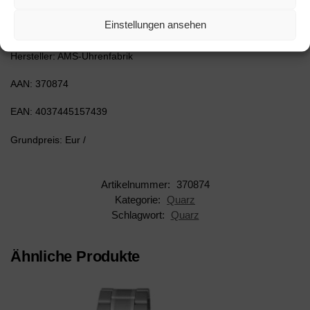
Einstellungen ansehen
Inhalt:
Hersteller: AMS-Uhrenfabrik
AAN: 370874
EAN: 4037445157439
Grundpreis: Eur /
Artikelnummer:
370874
Kategorie:
Quarz
Schlagwort:
Quarz
Ähnliche Produkte