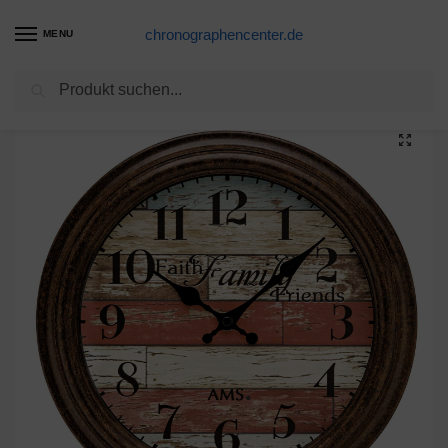
chronographencenter.de
MENU
Suchen
Start
Quarz
AMS Quarz-Wanduhr W9619
/
/