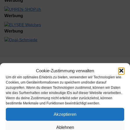
Werbung
Werbung
Werbung
Cookie-Zustimmung verwalten
Beschreibung
Um dir ein optimales Erlebnis zu bieten, verwenden wir Technologien wie
Cookies, um Geräteinformationen zu speichern und/oder darauf
• Quarzwerk
zuzugreifen. Wenn du diesen Technologien zustimmst, können wir Daten
wie das Surfverhalten oder eindeutige IDs auf dieser Website verarbeiten.
&lt;br /&gt;• Kunststoffgehäuse. Braun antik
Wenn du deine Zustimmung nicht erteilst oder zurückziehst, können
&lt;br /&gt;• Bedrucktes Zifferblatt
bestimmte Merkmale und Funktionen beeinträchtigt werden.
&lt;br /&gt;• Mineralglas
&lt;br /&gt;• Gewicht: 0,5kg
Akzeptieren
&lt;br /&gt;• Maße: Ø28 x 5 cm
&lt;br /&gt;• Benötigte Batterien: LR6Alkaline
Ablehnen
&lt;br /&gt;• EAN: 4037445157439