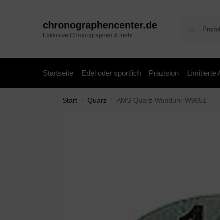
chronographencenter.de
Exklusive Chronographen & mehr
Startseite
Edel oder sportlich
Präzision
Limitierte
Start
Quarz
AMS Quarz-Wanduhr W9651
/
/