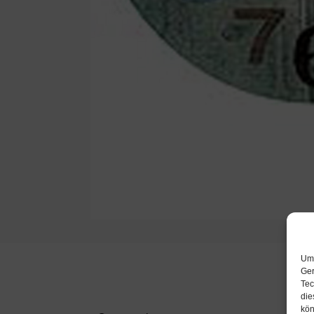
Um 
Ger
Tec
die
kön