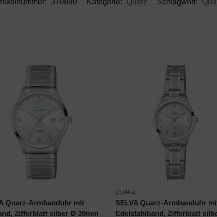
rtikelnummer:
370890
Kategorie:
Quarz
Schlagwort:
Qua
Z
QUARZ
A Quarz-Armbanduhr mit
SELVA Quarz-Armbanduhr mi
nd, Zifferblatt silber Ø 39mm
Edelstahlband, Zifferblatt silb