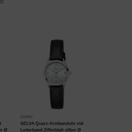
rz
QUARZ
t
SELVA Quarz-Armbanduhr mit
er Ø
Lederband Zifferblatt silber Ø