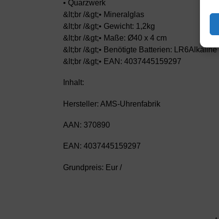
• Quarzwerk
&lt;br /&gt;• Mineralglas
&lt;br /&gt;• Gewicht: 1,2kg
&lt;br /&gt;• Maße: Ø40 x 4 cm
&lt;br /&gt;• Benötigte Batterien: LR6Alkaline
&lt;br /&gt;• EAN: 4037445159297
Inhalt:
Hersteller: AMS-Uhrenfabrik
AAN: 370890
EAN: 4037445159297
Grundpreis: Eur /