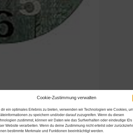
Cookie-Zustimmung verwalten
dir ein optimales Erlebnis zu bieten, verwenden wir Technologien wie Cookies, u
äteinformationen zu speichern und/oder darauf zuzugreifen. Wenn du diesen
Beschreibung
hnologien zustimmst, können wir Daten wie das Surfverhalten oder eindeutige IDs
ser Website verarbeiten. Wenn du deine Zustimmung nicht erteilst oder zurückziehs
nen bestimmte Merkmale und Funktionen beeinträchtigt werden.