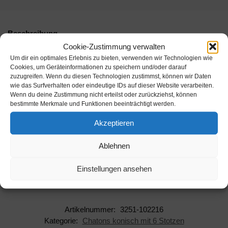
Beschreibung
Cookie-Zustimmung verwalten
Um dir ein optimales Erlebnis zu bieten, verwenden wir Technologien wie
Chaton konisch Gold 585/-Gg Ø 3,80mm , Höhe 5,20mm mit 6
Cookies, um Geräteinformationen zu speichern und/oder darauf
Stotzen
zuzugreifen. Wenn du diesen Technologien zustimmst, können wir Daten
wie das Surfverhalten oder eindeutige IDs auf dieser Website verarbeiten.
Inhalt:
Wenn du deine Zustimmung nicht erteilst oder zurückziehst, können
bestimmte Merkmale und Funktionen beeinträchtigt werden.
Hersteller: Rudolf Flume Technik GmbH
Akzeptieren
AAN: 3251-102216
Ablehnen
EAN:
Einstellungen ansehen
Grundpreis: Eur /
Artikelnummer:
3251-102216
Kategorie:
Chatons konisch mit 6 Stotzen