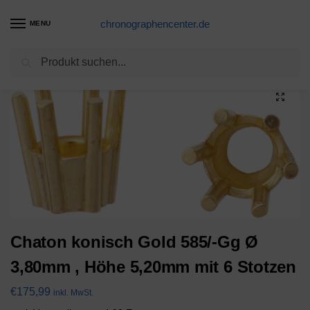
chronographencenter.de
MENU
Suchen
Start
Chatons konisch mit 6 Stotzen
Chaton konisch Gold 585/-Gg Ø 3,80mm , Höhe 5,20mm mit 6 Stotzen
/
/
Chaton konisch Gold 585/-Gg Ø
3,80mm , Höhe 5,20mm mit 6 Stotzen
€
175,99
inkl. MwSt.