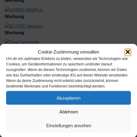
Werbung
Werbung
Werbung
Cookie-Zustimmung verwalten
Um dir ein optimales Erlebnis zu bieten, verwenden wir Technologien wie
Cookies, um Geräteinformationen zu speichern und/oder darauf
zuzugreifen. Wenn du diesen Technologien zustimmst, können wir Daten
Beschreibung
wie das Surfverhalten oder eindeutige IDs auf dieser Website verarbeiten.
Wenn du deine Zustimmung nicht erteilst oder zurückziehst, können
bestimmte Merkmale und Funktionen beeinträchtigt werden.
Citizen 067-148 Winkelhebel
Akzeptieren
Inhalt:
Ablehnen
Hersteller: Citizen Watch Europe GmbH
Einstellungen ansehen
AAN: 115602