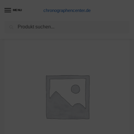
chronographencenter.de
MENU
Suchen
Start
Japan
Citizen 067-148 Winkelhebel
/
/