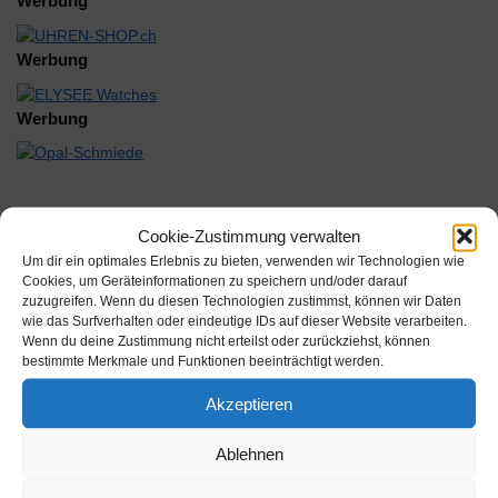
Werbung
Werbung
Werbung
Cookie-Zustimmung verwalten
Um dir ein optimales Erlebnis zu bieten, verwenden wir Technologien wie
Beschreibung
Cookies, um Geräteinformationen zu speichern und/oder darauf
zuzugreifen. Wenn du diesen Technologien zustimmst, können wir Daten
wie das Surfverhalten oder eindeutige IDs auf dieser Website verarbeiten.
Citizen 6000A, Citizen 6010A, Citizen 6020A, Citizen 6070, Citizen
Wenn du deine Zustimmung nicht erteilst oder zurückziehst, können
6085, Citizen 6100A, Citizen 6101A, Citizen 6110A, Citizen 6115A,
bestimmte Merkmale und Funktionen beeinträchtigt werden.
Citizen 6139A, Citizen 6150, Citizen 6160, Citizen 6185, Citizen
Akzeptieren
6210, Citizen 6230, Citizen 6290, Citizen 6300A, Citizen 6320A,
Citizen 6350, Citizen 6355, Citizen 6380, Citizen 6390 E-Block
279-735
Ablehnen
Inhalt: