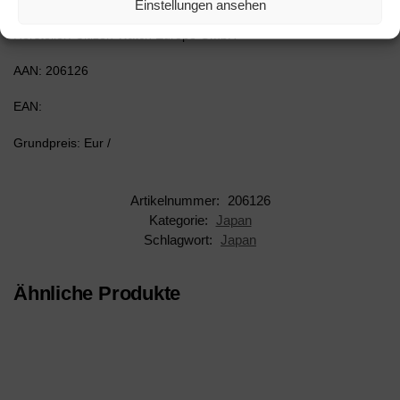
Einstellungen ansehen
Hersteller: Citizen Watch Europe GmbH
AAN: 206126
EAN:
Grundpreis: Eur /
Artikelnummer:
206126
Kategorie:
Japan
Schlagwort:
Japan
Ähnliche Produkte