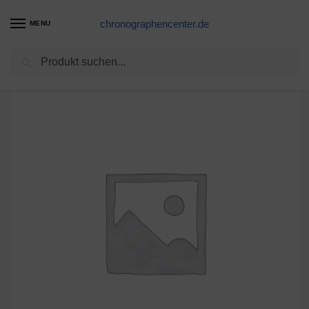
chronographencenter.de
MENU
Suchen
Start
Japan
Citizen 279-735 E-Block
/
/