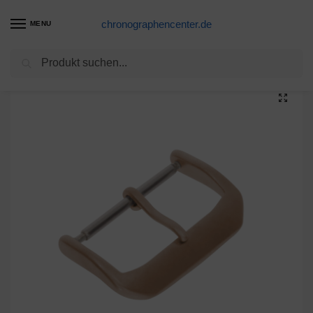
chronographencenter.de
MENU
Suchen
Start
Adapter & Schließen für Apple-Watches
Dornschließe passend für Apple Watch Armbänder, Ultra titan 22mm
/
/