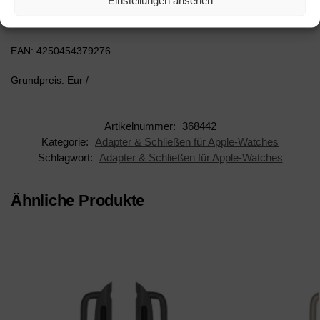
AAN: 368442
EAN: 4250454379276
Grundpreis: Eur /
Artikelnummer:
368442
Kategorie:
Adapter & Schließen für Apple-Watches
Schlagwort:
Adapter & Schließen für Apple-Watches
Ähnliche Produkte