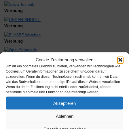
Werbung
Werbung
Werbung
Cookie-Zustimmung verwalten
Um dir ein optimales Erlebnis zu bieten, verwenden wir Technologien wie
Cookies, um Geräteinformationen zu speichern und/oder darauf
zuzugreifen. Wenn du diesen Technologien zustimmst, können wir Daten
Beschreibung
wie das Surfverhalten oder eindeutige IDs auf dieser Website verarbeiten.
Wenn du deine Zustimmung nicht erteilst oder zurückziehst, können
bestimmte Merkmale und Funktionen beeinträchtigt werden.
Dornschließe passend für Apple Watch Armbänder, Ultra titan
Akzeptieren
22mm
Inhalt:
Ablehnen
Hersteller: Rudolf Flume Technik GmbH
Einstellungen ansehen