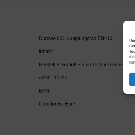
Durowe 601 Kupplungsrad EB410
Um 
Ger
Inhalt:
Tec
die
kön
Hersteller: Rudolf Flume Technik GmbH
AAN: 115243
EAN:
Grundpreis: Eur /