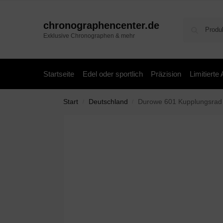
chronographencenter.de
Exklusive Chronographen & mehr
Startseite
Edel oder sportlich
Präzision
Limitierte
Start
Deutschland
Durowe 601 Kupplungsrad
/
/