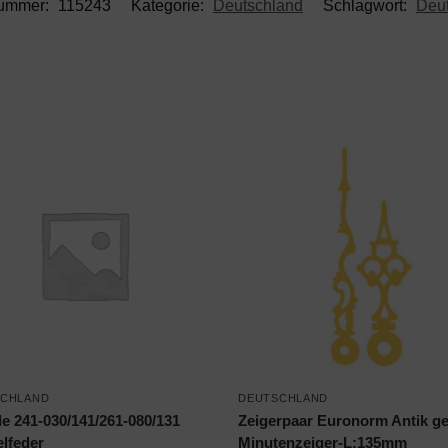
nummer:
115243
Kategorie:
Deutschland
Schlagwort:
Deu
SCHLAND
DEUTSCHLAND
e 241-030/141/261-080/131
Zeigerpaar Euronorm Antik ge
lfeder
Minutenzeiger-L:135mm