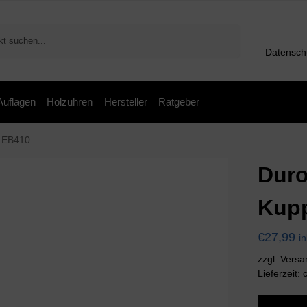
Suchen
Datensch
 Auflagen
Holzuhren
Hersteller
Ratgeber
 EB410
Dur
Kup
€
27,99
i
zzgl. Vers
Lieferzeit: