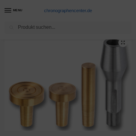
chronographencenter.de
MENU
Suchen
Start
Spindelstock & Zubehör
Einsatz mit 3 Lackscheiben Leinen
/
/