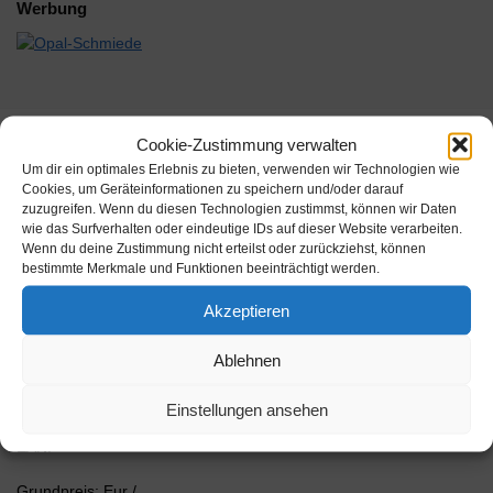
Werbung
Cookie-Zustimmung verwalten
Beschreibung
Um dir ein optimales Erlebnis zu bieten, verwenden wir Technologien wie
Cookies, um Geräteinformationen zu speichern und/oder darauf
zuzugreifen. Wenn du diesen Technologien zustimmst, können wir Daten
3 Lackscheiben aus Messing zum Auflacken kleiner Werkstücke.
wie das Surfverhalten oder eindeutige IDs auf dieser Website verarbeiten.
Scheiben-Ø: 7 – 13,5 – 17,5 mm.
Wenn du deine Zustimmung nicht erteilst oder zurückziehst, können
&lt;br /&gt;1 Einsatz mit Spannzangenschaft.
bestimmte Merkmale und Funktionen beeinträchtigt werden.
Akzeptieren
Inhalt:
Hersteller: Prätecma GmbH
Ablehnen
AAN: 4561278
Einstellungen ansehen
EAN:
Grundpreis: Eur /