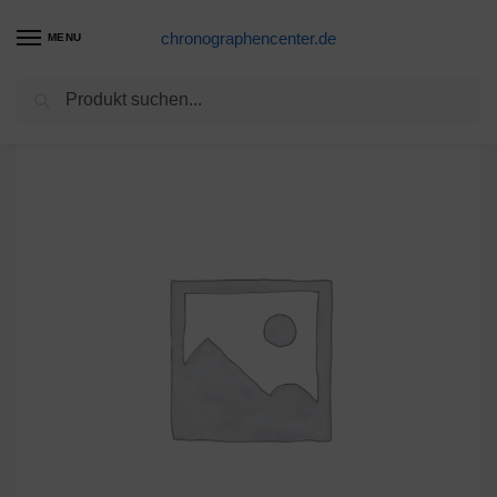
chronographencenter.de
MENU
Suchen
Start
Gehäuseteile Schweiz
Eterna 8515.41* Faltschloß f Lederb 18mm
/
/