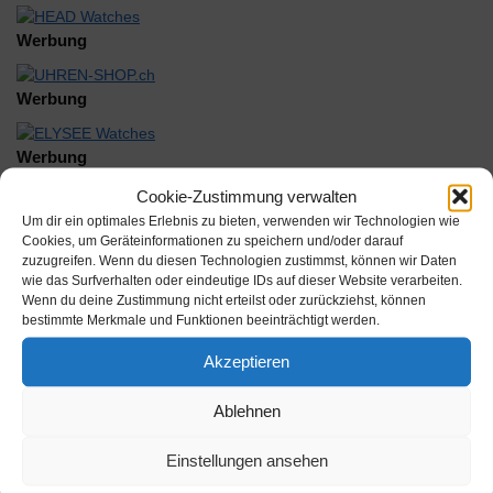
Werbung
Werbung
Werbung
Cookie-Zustimmung verwalten
Um dir ein optimales Erlebnis zu bieten, verwenden wir Technologien wie
Cookies, um Geräteinformationen zu speichern und/oder darauf
zuzugreifen. Wenn du diesen Technologien zustimmst, können wir Daten
wie das Surfverhalten oder eindeutige IDs auf dieser Website verarbeiten.
Wenn du deine Zustimmung nicht erteilst oder zurückziehst, können
Beschreibung
bestimmte Merkmale und Funktionen beeinträchtigt werden.
Akzeptieren
Eterna 8515.41 Faltschloß f Lederb 18mm
Ablehnen
Inhalt:
Einstellungen ansehen
Hersteller: Rudolf Flume Technik GmbH