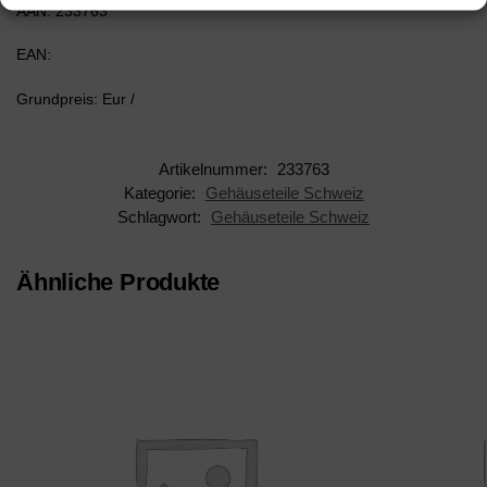
AAN: 233763
EAN:
Grundpreis: Eur /
Artikelnummer:
233763
Kategorie:
Gehäuseteile Schweiz
Schlagwort:
Gehäuseteile Schweiz
Ähnliche Produkte