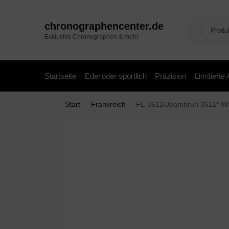
chronographencenter.de
Exklusive Chronographen & mehr
Startseite
Edel oder sportlich
Präzision
Limitierte
Start
Frankreich
FE 3612/Jeambrun 3611* Wi
/
/