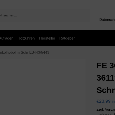
Suchen
Datensch
 Auflagen
Holzuhren
Hersteller
Ratgeber
nkelhebel m Schr EB443/5443
FE 3
3611
Schr
€
23,99
i
zzgl. Vers
Lieferzeit: