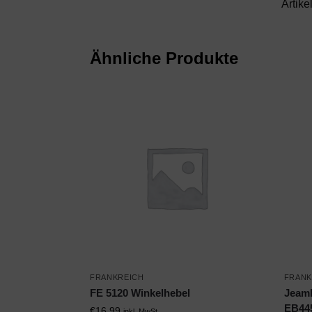
Artik
Ähnliche Produkte
FRANKREICH
FRANK
FE 5120 Winkelhebel
Jeamb
EB44
€
16,99
inkl. MwSt.