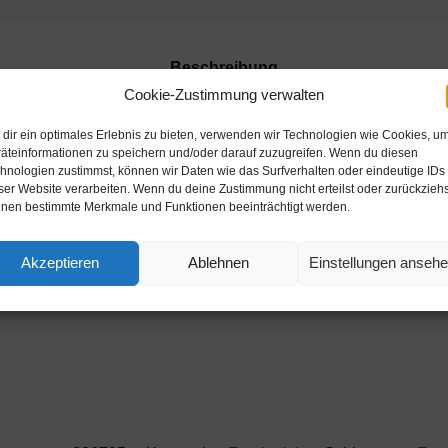
Beschreibung
Cookie-Zustimmung verwalten
chraube EB443/5443
dir ein optimales Erlebnis zu bieten, verwenden wir Technologien wie Cookies, u
äteinformationen zu speichern und/oder darauf zuzugreifen. Wenn du diesen
hnologien zustimmst, können wir Daten wie das Surfverhalten oder eindeutige IDs
ser Website verarbeiten. Wenn du deine Zustimmung nicht erteilst oder zurückziehs
nen bestimmte Merkmale und Funktionen beeinträchtigt werden.
Akzeptieren
Ablehnen
Einstellungen anseh