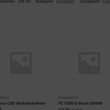
elnummer:
236785
Kategorie:
Frankreich
Schlagwort:
Fran
REICH
FRANKREICH
run 23D Winkelhebelfeder
FE 70200 E-Block EB4000
5
€
29,99
inkl. MwSt.