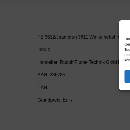
FE 3612/Jeambrun 3611 Winkelhebel mit S
Um 
Ger
Inhalt:
Tec
die
kön
Hersteller: Rudolf Flume Technik GmbH
AAN: 236785
EAN:
Grundpreis: Eur /