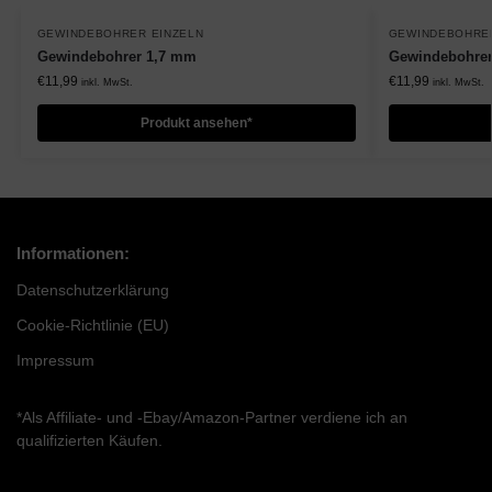
GEWINDEBOHRER EINZELN
GEWINDEBOHRER
Gewindebohrer 1,7 mm
Gewindebohrer
€
11,99
€
11,99
inkl. MwSt.
inkl. MwSt.
Produkt ansehen*
Informationen:
Datenschutzerklärung
Cookie-Richtlinie (EU)
Impressum
*Als Affiliate- und -Ebay/Amazon-Partner verdiene ich an
qualifizierten Käufen.