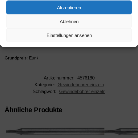
Akzeptieren
Inhalt:
Hersteller: Willi Ruthekolk WIRU
Ablehnen
AAN: 4576180
Einstellungen ansehen
EAN: 4250454322531
Grundpreis: Eur /
Artikelnummer:
4576180
Kategorie:
Gewindebohrer einzeln
Schlagwort:
Gewindebohrer einzeln
Ähnliche Produkte