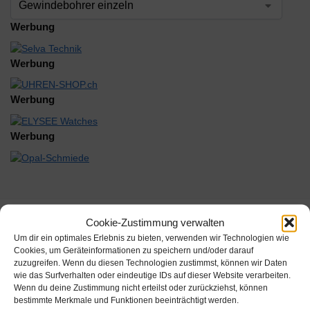
Werbung
Werbung
Werbung
Werbung
Cookie-Zustimmung verwalten
Beschreibung
Um dir ein optimales Erlebnis zu bieten, verwenden wir Technologien wie
Cookies, um Geräteinformationen zu speichern und/oder darauf
zuzugreifen. Wenn du diesen Technologien zustimmst, können wir Daten
DIN-Rechtsgewinde, metrisch.
wie das Surfverhalten oder eindeutige IDs auf dieser Website verarbeiten.
&lt;br /&gt;Die Gewindebohrer haben einen runden Schaft-Ø. Die
Wenn du deine Zustimmung nicht erteilst oder zurückziehst, können
Gewindebohrer passen in das Stiftenklöbchen 4512022.
bestimmte Merkmale und Funktionen beeinträchtigt werden.