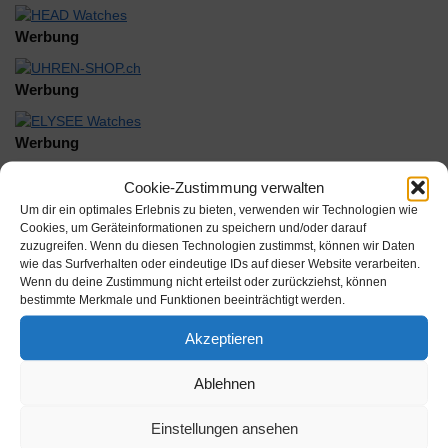
Werbung
Werbung
Werbung
Cookie-Zustimmung verwalten
Um dir ein optimales Erlebnis zu bieten, verwenden wir Technologien wie
Cookies, um Geräteinformationen zu speichern und/oder darauf
zuzugreifen. Wenn du diesen Technologien zustimmst, können wir Daten
wie das Surfverhalten oder eindeutige IDs auf dieser Website verarbeiten.
Beschreibung
Wenn du deine Zustimmung nicht erteilst oder zurückziehst, können
bestimmte Merkmale und Funktionen beeinträchtigt werden.
Glas DIA-C 346 Kunststoff armiert weiß Diaplan
Akzeptieren
Inhalt:
Ablehnen
Hersteller: Muenchmeyer Sternkreuz GmbH
Einstellungen ansehen