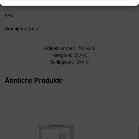
AAN: 7016346
EAN:
Grundpreis: Eur /
Artikelnummer:
7016346
Kategorie:
DIA-C
Schlagwort:
DIA-C
Ähnliche Produkte