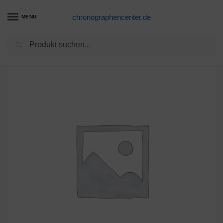
chronographencenter.de
MENU
Suchen
Start
DIA-C
Glas DIA-C 346 Kunststoff armiert weiß Diaplan
/
/