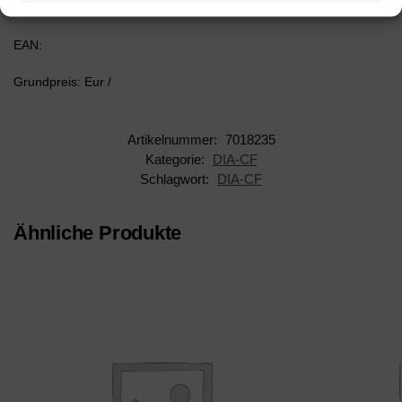
AAN: 7018235
EAN:
Grundpreis: Eur /
Artikelnummer:
7018235
Kategorie:
DIA-CF
Schlagwort:
DIA-CF
Ähnliche Produkte