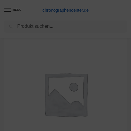
chronographencenter.de
MENU
Suchen
Start
DIA-CF
Glas DIA-CF 235 Kunststoff armiert weiß Diaplan flach
/
/