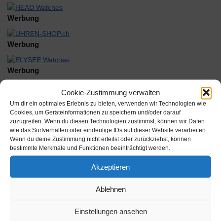
Werbung
Werbung
Werbung
Cookie-Zustimmung verwalten
Um dir ein optimales Erlebnis zu bieten, verwenden wir Technologien wie
Cookies, um Geräteinformationen zu speichern und/oder darauf
zuzugreifen. Wenn du diesen Technologien zustimmst, können wir Daten
wie das Surfverhalten oder eindeutige IDs auf dieser Website verarbeiten.
Beschreibung
Wenn du deine Zustimmung nicht erteilst oder zurückziehst, können
bestimmte Merkmale und Funktionen beeinträchtigt werden.
Glas DIA-CF 235 Kunststoff armiert weiß Diaplan flach
Akzeptieren
Inhalt:
Ablehnen
Hersteller: Muenchmeyer Sternkreuz GmbH
Einstellungen ansehen