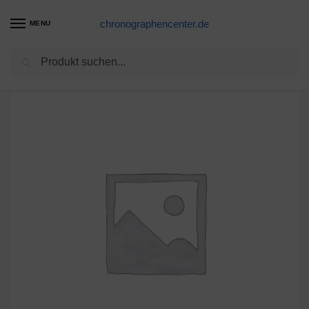
chronographencenter.de
MENU
Suchen
Start
DIA-G
Glas DIA-G 204 Kunststoff armiert gelb Diaplan
/
/