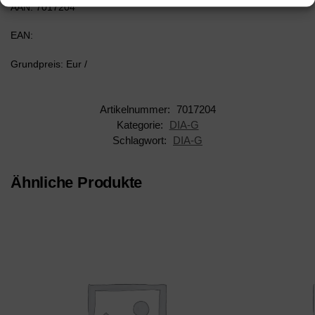
AAN: 7017204
EAN:
Grundpreis: Eur /
Artikelnummer:
7017204
Kategorie:
DIA-G
Schlagwort:
DIA-G
Ähnliche Produkte