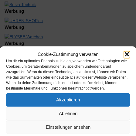
Werbung
Werbung
Werbung
Cookie-Zustimmung verwalten
Um dir ein optimales Erlebnis zu bieten, verwenden wir Technologien wie
Cookies, um Geräteinformationen zu speichern und/oder darauf
zuzugreifen. Wenn du diesen Technologien zustimmst, können wir Daten
wie das Surfverhalten oder eindeutige IDs auf dieser Website verarbeiten.
Wenn du deine Zustimmung nicht erteilst oder zurückziehst, können
Beschreibung
bestimmte Merkmale und Funktionen beeinträchtigt werden.
Akzeptieren
Glas DIA-G 204 Kunststoff armiert gelb Diaplan
Ablehnen
Inhalt:
Einstellungen ansehen
Hersteller: Muenchmeyer Sternkreuz GmbH