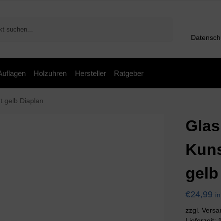
Suchen
Datensch
 Auflagen
Holzuhren
Hersteller
Ratgeber
t gelb Diaplan
Glas
Kuns
gelb
€
24,99
i
zzgl. Vers
Lieferzeit: