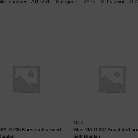
tikelnummer:
7017261
Kategorie:
DIA-G
Schlagwort:
DIA
DIA-G
DIA-G 235 Kunststoff armiert
Glas DIA-G 247 Kunststoff ar
Diaplan
gelb Diaplan