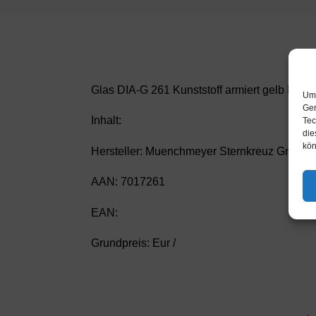
Glas DIA-G 261 Kunststoff armiert gelb Diap
Um 
Ger
Inhalt:
Tec
die
kön
Hersteller: Muenchmeyer Sternkreuz GmbH
AAN: 7017261
EAN:
Grundpreis: Eur /