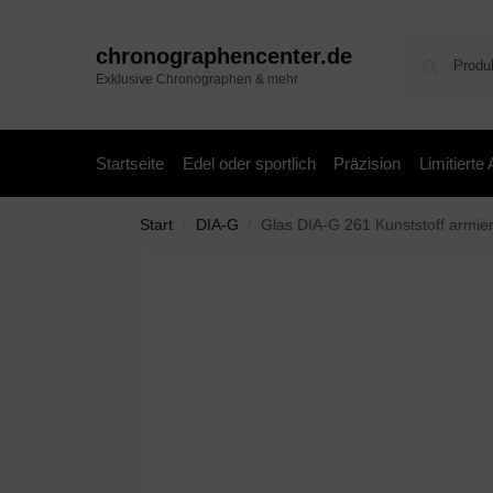
chronographencenter.de
Exklusive Chronographen & mehr
Startseite
Edel oder sportlich
Präzision
Limitierte
Start
DIA-G
Glas DIA-G 261 Kunststoff armier
/
/