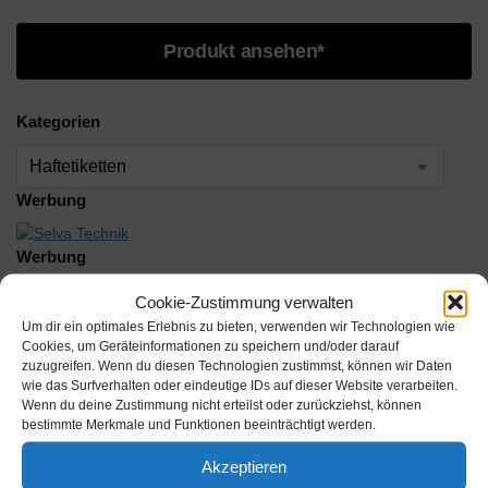
Produkt ansehen*
Kategorien
Werbung
Werbung
Cookie-Zustimmung verwalten
Werbung
Um dir ein optimales Erlebnis zu bieten, verwenden wir Technologien wie
Cookies, um Geräteinformationen zu speichern und/oder darauf
zuzugreifen. Wenn du diesen Technologien zustimmst, können wir Daten
Werbung
wie das Surfverhalten oder eindeutige IDs auf dieser Website verarbeiten.
Wenn du deine Zustimmung nicht erteilst oder zurückziehst, können
bestimmte Merkmale und Funktionen beeinträchtigt werden.
Akzeptieren