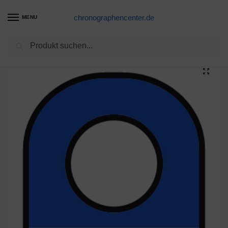
chronographencenter.de
MENU
Suchen
Start
Für Ketten mit 1 Loch
Kettenetiketten Karton mit 1 Loch 28 x 10 mm blau
/
/