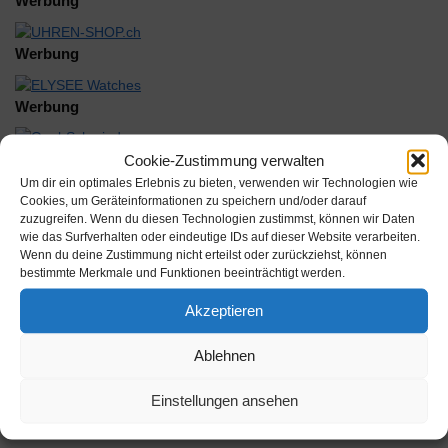
Werbung
Werbung
Werbung
Cookie-Zustimmung verwalten
Um dir ein optimales Erlebnis zu bieten, verwenden wir Technologien wie
Cookies, um Geräteinformationen zu speichern und/oder darauf
zuzugreifen. Wenn du diesen Technologien zustimmst, können wir Daten
wie das Surfverhalten oder eindeutige IDs auf dieser Website verarbeiten.
Beschreibung
Wenn du deine Zustimmung nicht erteilst oder zurückziehst, können
bestimmte Merkmale und Funktionen beeinträchtigt werden.
Für Handstück T 30
Akzeptieren
Inhalt:
Ablehnen
Hersteller: Carlo de Giorgi S.R.L.
Einstellungen ansehen
AAN: 4555916