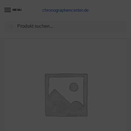
chronographencenter.de
MENU
Suchen
Start
Ersatzteile für Handstücke
Kunststoffkappe
/
/