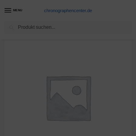
chronographencenter.de
MENU
Suchen
Start
Gehäuseteile Schweiz
M Lacroix 95374 Anstoß gelb
/
/