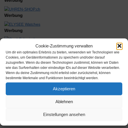
Werbung
Werbung
Werbung
Cookie-Zustimmung verwalten
Um dir ein optimales Erlebnis zu bieten, verwenden wir Technologien wie
Cookies, um Geräteinformationen zu speichern und/oder darauf
zuzugreifen. Wenn du diesen Technologien zustimmst, können wir Daten
wie das Surfverhalten oder eindeutige IDs auf dieser Website verarbeiten.
Beschreibung
Wenn du deine Zustimmung nicht erteilst oder zurückziehst, können
bestimmte Merkmale und Funktionen beeinträchtigt werden.
Maurice Lacroix 95374 Anstoß gelb
Akzeptieren
Inhalt:
Ablehnen
Hersteller: Maurice Lacroix
Einstellungen ansehen
AAN: 206087