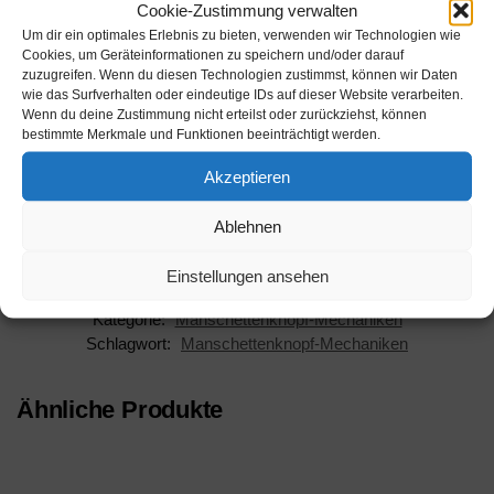
Manschettenknopf-Mechanik Gold 585/-Wg
Cookie-Zustimmung verwalten
Um dir ein optimales Erlebnis zu bieten, verwenden wir Technologien wie
Inhalt:
Cookies, um Geräteinformationen zu speichern und/oder darauf
zuzugreifen. Wenn du diesen Technologien zustimmst, können wir Daten
Hersteller: Rudolf Flume Technik GmbH
wie das Surfverhalten oder eindeutige IDs auf dieser Website verarbeiten.
Wenn du deine Zustimmung nicht erteilst oder zurückziehst, können
AAN: 3261-102446
bestimmte Merkmale und Funktionen beeinträchtigt werden.
Akzeptieren
EAN:
Grundpreis: Eur /
Ablehnen
Einstellungen ansehen
Artikelnummer:
3261-102446
Kategorie:
Manschettenknopf-Mechaniken
Schlagwort:
Manschettenknopf-Mechaniken
Ähnliche Produkte