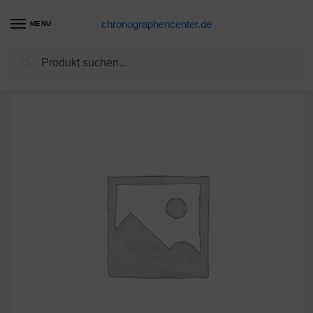
chronographencenter.de
MENU
Suchen
Start
Gehäuseteile Schweiz
Omega 196.1503 Cal 1438* Zeigerspiel gelb/Sek-Z orange
/
/