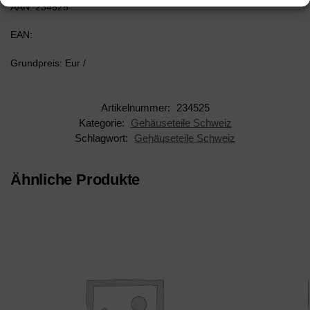
AAN: 234525
EAN:
Grundpreis: Eur /
Artikelnummer:
234525
Kategorie:
Gehäuseteile Schweiz
Schlagwort:
Gehäuseteile Schweiz
Ähnliche Produkte