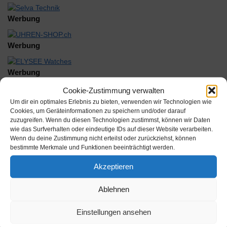
Werbung
Werbung
Werbung
Cookie-Zustimmung verwalten
Um dir ein optimales Erlebnis zu bieten, verwenden wir Technologien wie
Cookies, um Geräteinformationen zu speichern und/oder darauf
zuzugreifen. Wenn du diesen Technologien zustimmst, können wir Daten
wie das Surfverhalten oder eindeutige IDs auf dieser Website verarbeiten.
Wenn du deine Zustimmung nicht erteilst oder zurückziehst, können
Beschreibung
bestimmte Merkmale und Funktionen beeinträchtigt werden.
Akzeptieren
Omega 196.1503 Cal 1438 Zeigerspiel gelb/Sek-Z orange
Ablehnen
Inhalt:
Einstellungen ansehen
Hersteller: Rudolf Flume Technik GmbH