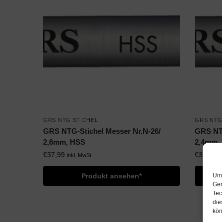
GRS NTG STICHEL
GRS NTG
GRS NTG-Stichel Messer Nr.N-26/
GRS NTG
2,6mm, HSS
2,4mm,
€
37,99
€
37,99
inkl. MwSt.
i
Um 
Produkt ansehen*
Ger
Tec
die
kön