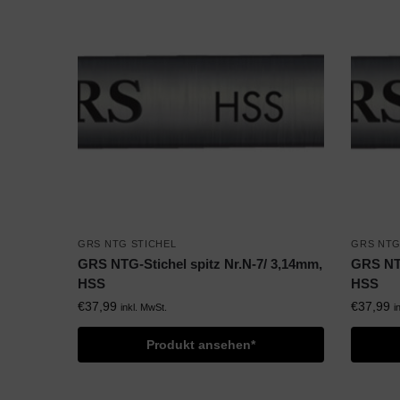
GRS NTG STICHEL
GRS NTG
GRS NTG-Stichel spitz Nr.N-7/ 3,14mm,
GRS NTG
HSS
HSS
€
37,99
€
37,99
inkl. MwSt.
i
Produkt ansehen*