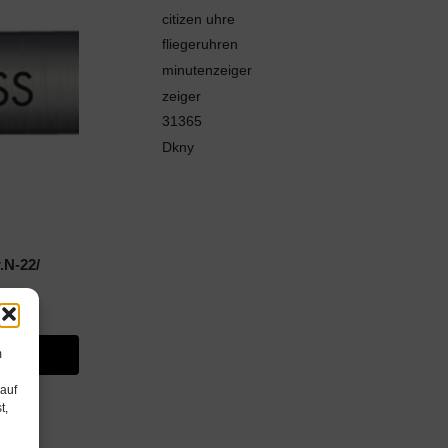
citizen uhre
fliegeruhren
minutenzeiger
zeiger
31365
Dkny
.N-22/
m
*
 auf
t,