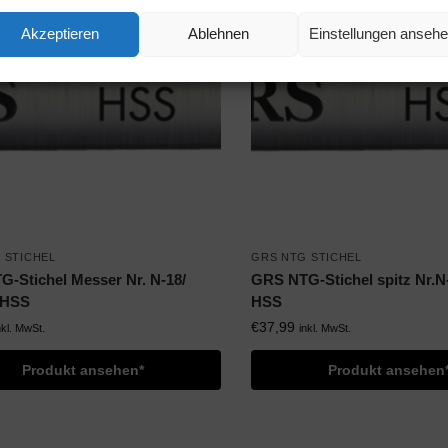
Akzeptieren
Ablehnen
Einstellungen anseh
 STICHEL
GRS NTG STICHEL
-Stichel Messer Nr. N-18/
GRS NTG-Stichel spitz Nr.N
 HSS
HSS
€
37,99
nkl. MwSt.
inkl. MwSt.
Produkt ansehen*
Produkt ansehen