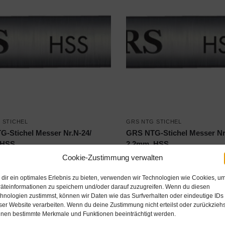
 STICHEL
GRS NTG STICHEL
-Stichel Messer Nr.N-24/
GRS NTG-Stichel Messer Nr
 HSS
2,2mm, HSS
€
37,99
Cookie-Zustimmung verwalten
nkl. MwSt.
inkl. MwSt.
dir ein optimales Erlebnis zu bieten, verwenden wir Technologien wie Cookies, u
Produkt ansehen*
Produkt ansehen
äteinformationen zu speichern und/oder darauf zuzugreifen. Wenn du diesen
hnologien zustimmst, können wir Daten wie das Surfverhalten oder eindeutige IDs
ser Website verarbeiten. Wenn du deine Zustimmung nicht erteilst oder zurückziehs
nen bestimmte Merkmale und Funktionen beeinträchtigt werden.