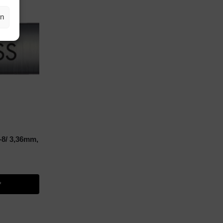
en
-8/ 3,36mm,
*