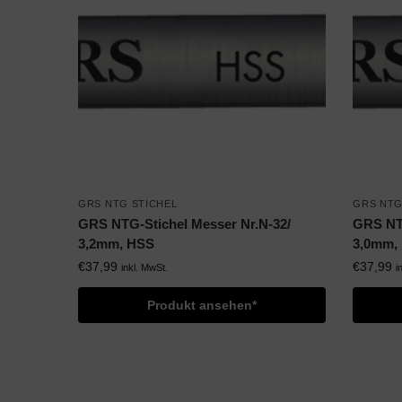
GRS NTG STICHEL
GRS NTG
GRS NTG-Stichel Messer Nr.N-32/
GRS NTG
3,2mm, HSS
3,0mm,
€
37,99
€
37,99
inkl. MwSt.
i
Produkt ansehen*