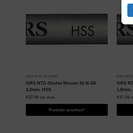
GRS NTG STICHEL
GRS NTG
GRS NTG-Stichel Messer Nr.N-20/
GRS NTG
2,0mm, HSS
1,8mm,
€
37,99
€
37,99
inkl. MwSt.
i
Produkt ansehen*