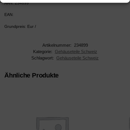
AAN: 234899
EAN:
Grundpreis: Eur /
Artikelnummer:
234899
Kategorie:
Gehäuseteile Schweiz
Schlagwort:
Gehäuseteile Schweiz
Ähnliche Produkte