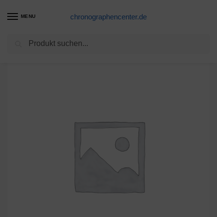
chronographencenter.de
MENU
Suchen
Start
Gehäuseteile Schweiz
Rado 196.0457.3/160.0381.3* Glied schwarz/Gold
/
/