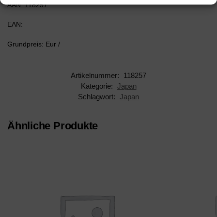
AAN: 118257
EAN:
Grundpreis: Eur /
Artikelnummer:
118257
Kategorie:
Japan
Schlagwort:
Japan
Ähnliche Produkte