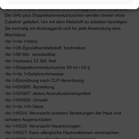
Umgebungstemperatur lassen sich diese Zeiten stark verkürzen.
<br /><br />Bitte Mischdüsen und Austraggerät nicht vergessen:
Die UHU plus Doppelkammerkartuschen werden immer ohne
Zubehör geliefert. Um mit dem Klebstoff zu arbeiten benötigen
Sie einmalig ein Austraggerät und für jede Anwendung eine
Mischdüse.
<br /><br />Infos:
<br />2K-Epoxidharzklebstoff, hochviskos
<br />90 Min. verarbeitbar
<br />schwarz 12 Std. fest
<br />Doppelkammerkartusche 50 ml / 53 g
<br /><br />Gefahrenhinweise:
<br />Einordnung nach CLP-Verordnung
<br />GHS05: Ätzwirkung
<br />GHS07: dickes Ausrufezeichensymbol
<br />GHS09: Umwelt
<br /><br />H-Sätze
<br />H314: Verursacht schwere Verätzungen der Haut und
schwere Augenschäden.
<br />H315: Verursacht Hautreizungen.
<br />H317: Kann allergische Hautreaktionen verursachen.
<br />H319: Verursacht schwere Augenreizung.