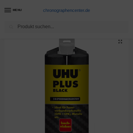
chronographencenter.de
MENU
Suchen
Start
Klebstoffe
UHU Plus Back Binder und Härter
/
/