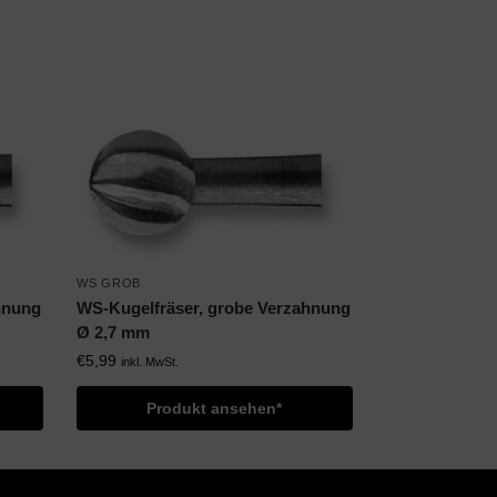
WS GROB
hnung
WS-Kugelfräser, grobe Verzahnung
Ø 2,7 mm
€
5,99
inkl. MwSt.
Produkt ansehen*