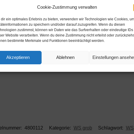
Cookie-Zustimmung verwalten
Beschreibung
dir ein optimales Erlebnis zu bieten, verwenden wir Technologien wie Cookies, u
äteinformationen zu speichern und/oder darauf zuzugreifen. Wenn du diesen
hnologien zustimmst, können wir Daten wie das Surfverhalten oder eindeutige IDs
ser Website verarbeiten. Wenn du deine Zustimmung nicht erteilst oder zurückziehs
nen bestimmte Merkmale und Funktionen beeinträchtigt werden.
Akzeptieren
Ablehnen
Einstellungen anseh
kelnummer:
4800112
Kategorie:
WS grob
Schlagwort:
WS 