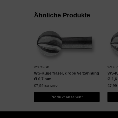
Ähnliche Produkte
WS GROB
WS G
WS-Kugelfräser, grobe Verzahnung
WS-Ku
Ø 0,7 mm
Ø 1,
€
7,99
€
7,99
inkl. MwSt.
Produkt ansehen*