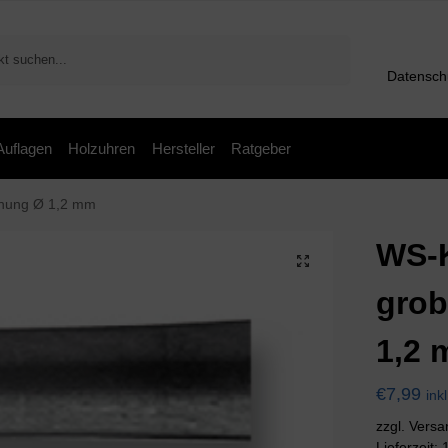
Suchen
Datensch
 Auflagen
Holzuhren
Hersteller
Ratgeber
hnung Ø 1,2 mm
WS-K
grob
1,2
€
7,99
ink
zzgl. Vers
Lieferzeit: