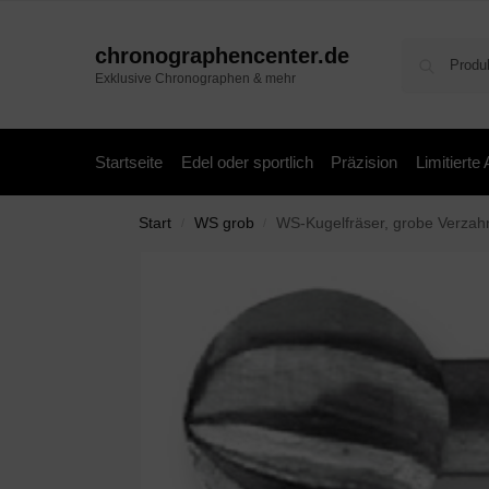
chronographencenter.de
Exklusive Chronographen & mehr
Startseite
Edel oder sportlich
Präzision
Limitierte
Start
WS grob
WS-Kugelfräser, grobe Verza
/
/