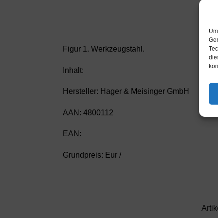
Um 
Ger
Figur 1. Werkzeugstahl.
Tec
die
kön
Inhalt:
Hersteller: Hager & Meisinger GmbH
AAN: 4800112
EAN:
Grundpreis: Eur /
Arti