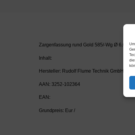
Um 
Zargenfassung rund Gold 585/-Wg Ø 6,00m
Ger
Tec
Inhalt:
die
kön
Hersteller: Rudolf Flume Technik GmbH
AAN: 3252-102364
EAN:
Grundpreis: Eur /