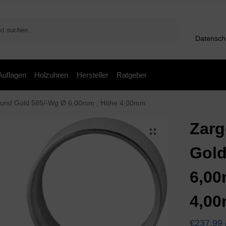
Suchen
Datensch
 Auflagen
Holzuhren
Hersteller
Ratgeber
rund Gold 585/-Wg Ø 6,00mm , Höhe 4,00mm
Zarg
Gold
6,00
4,0
€
237,99