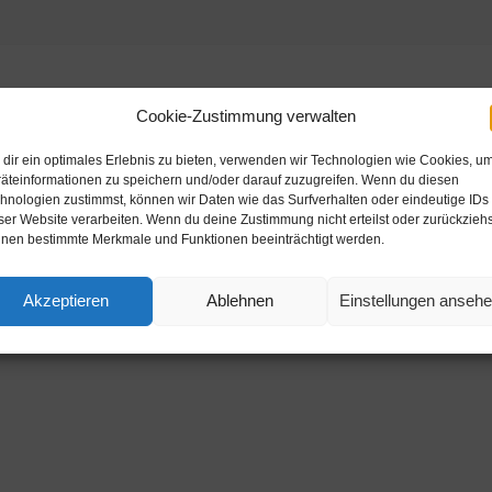
Beschreibung
Cookie-Zustimmung verwalten
dir ein optimales Erlebnis zu bieten, verwenden wir Technologien wie Cookies, u
m , Höhe 4,00mm
äteinformationen zu speichern und/oder darauf zuzugreifen. Wenn du diesen
hnologien zustimmst, können wir Daten wie das Surfverhalten oder eindeutige IDs
ser Website verarbeiten. Wenn du deine Zustimmung nicht erteilst oder zurückziehs
nen bestimmte Merkmale und Funktionen beeinträchtigt werden.
Akzeptieren
Ablehnen
Einstellungen anseh